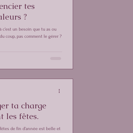
ncier tes
aleurs ?
là c'est un besoin que tu as ou
, du coup, pas comment le gérer ?
ger ta charge
 les fêtes.
êtes de fin d'année est belle et