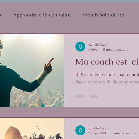
s
Apprendre à te connaître
Prends soin de toi
Coralie Cadot
6 févr.
11 min de lecture
Ma coach est-el
Petite analyse d’une coach sur l
dans le monde du développemen
Coralie Cadot
23 janv. 2024
3 min de lecture