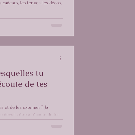
es cadeaux, les tenues, les décos,
esquelles tu
'écoute de tes
s et de les exprimer ? Je
u devrais être à l'écoute de tes