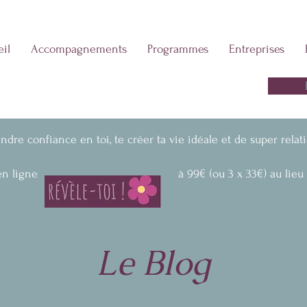
il
Accompagnements
Programmes
Entreprises
ve ton rendez-vous d'information GRATUIT en visio
endre confiance en toi, te créer ta vie idéale et de super relat
me en ligne à 99€ (ou 3 x 33€) au lieu de 14
Le Blog