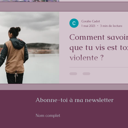
Coralie Cadot
1 mai 2023
3 min de lecture
Comment savoir 
que tu vis est t
violente ?
Tu te poses des questions sur u
couple, familiale ou même dans le
bonne fois...
Abonne-toi à ma newsletter
Nom complet