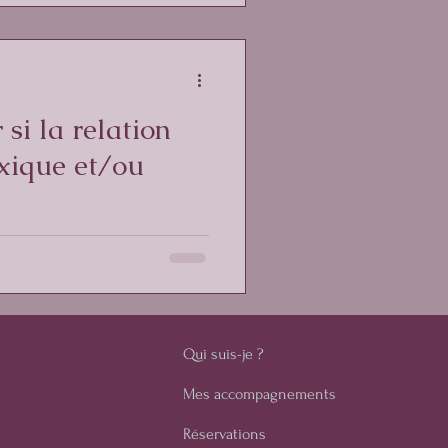
si la relation
oxique et/ou
ne relation, que ce soit de
 travail ? Je vais t'aider une
Qui suis-je ?
Mes accompagnements
Réservations