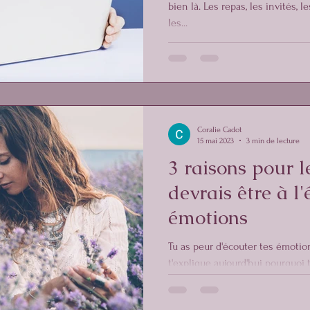
bien là. Les repas, les invités, l
les...
Coralie Cadot
15 mai 2023
3 min de lecture
3 raisons pour l
devrais être à l
émotions
Tu as peur d'écouter tes émotion
t'explique aujourd'hui pourquoi t
émotions.