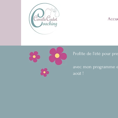
Accue
Réser
Profite de l'été pour pr
avec mon program
août !