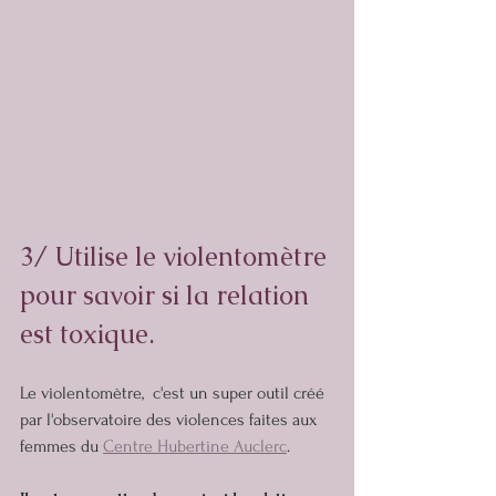
3/ Utilise le violentomètre 
pour savoir si la relation 
est toxique.
Le violentomètre,  c'est un super outil créé 
par l'observatoire des violences faites aux 
femmes du 
Centre Hubertine Auclerc
.  