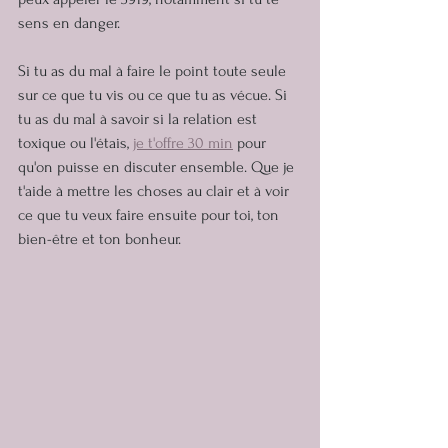
sens en danger.
Si tu as du mal à faire le point toute seule 
sur ce que tu vis ou ce que tu as vécue. Si 
tu as du mal à savoir si la relation est 
toxique ou l'étais, 
je t'offre 30 min
 pour 
qu'on puisse en discuter ensemble. Que je 
t'aide à mettre les choses au clair et à voir 
ce que tu veux faire ensuite pour toi, ton 
bien-être et ton bonheur.