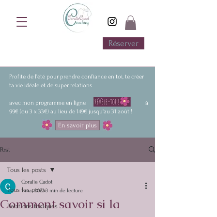
Réserver
Réserve ton rendez-vous
d'information GRATUIT en visio
Profite de l'été pour prendre confiance en toi, te créer
ta vie idéale et de super relations
avec mon programme en ligne à
99€ (ou 3 x 33€) au lieu de 149€ jusqu'au 31 août !
En savoir plus
Post
Tous les posts
Coralie Cadot
Tous les posts
1 mai 2023
3 min de lecture
Comment savoir si la
Relations toxiques