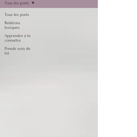
Tous les posts
Tous les posts
Relations
toxiques
Apprendre à te
connaître
Prends soin de
toi